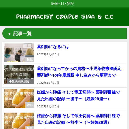
医療×IT×雑記
記事一覧
薬剤師になるには
2022年11月10日
雑記
薬剤師になってからの資格〜小児薬物療法認定
薬剤師〜R4年度最新 申し込みから更新まで
小児薬物療法認定
2022年11月10日
薬剤師
妊娠から陣痛 そして帝王切開へ 薬剤師目線で
見た出産の記録 〜後半〜（妊娠29週〜）
雑記
2022年11月10日
妊娠から陣痛 そして帝王切開へ 薬剤師目線で
見た出産の記録 〜前半〜（〜妊娠26週）
雑記