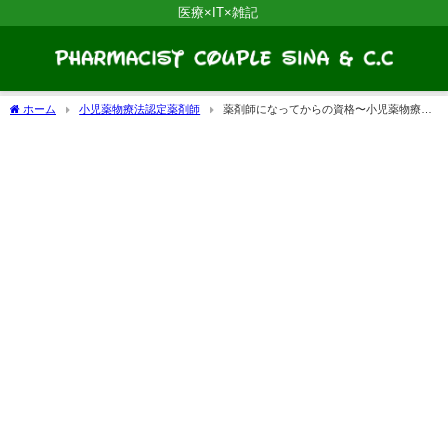
医療×IT×雑記
ホーム
小児薬物療法認定薬剤師
薬剤師になってからの資格〜小児薬物療法
認定薬剤師〜R4年度最新 申し込みから更新まで