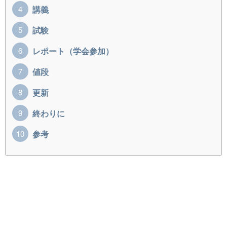
講義
試験
レポート（学会参加）
値段
更新
終わりに
参考