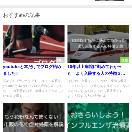
おすすめの記事
雑記
医療
youtubeと本だけでブログ始め
10年以上病院に勤めてわかっ
ました‼
た よく入院する人の特徴３
選
初めまして‼︎しーなです。 タイトル通り、
はじめに 自炊をしていない、検診も最近
youtubeと本だけでブログ始めちゃいまし
いっていない、水分もあまりとっていない
た。この不景気の中、副業をやろうとして
ひとつでもあてはまったら要注意です。
いる方は増えてい...
よく入院する人の特徴にあ...