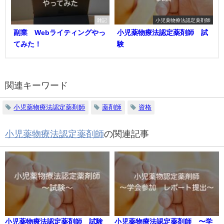
雑記
小児薬物療法認定薬剤師
副業 Webライティングやっ
小児薬物療法認定薬剤師 試
てみた！
験
関連キーワード
小児薬物療法認定薬剤師
薬剤師
資格
小児薬物療法認定薬剤師
の関連記事
小児薬物療法認定薬剤師 試験
小児薬物療法認定薬剤師 〜学