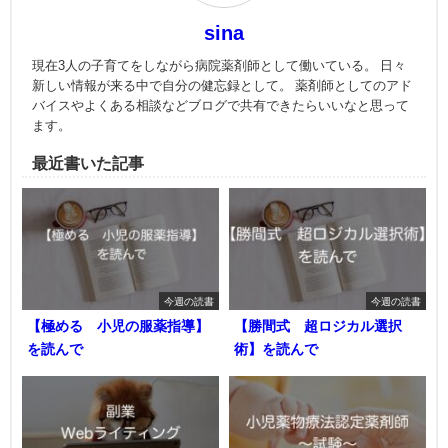
sina
現在3人の子育てをしながら病院薬剤師として働いている。 日々
新しい情報が来る中で自分の健忘録として。 薬剤師としてのアド
バイスやよくある相談などブログで共有できたらいいなと思って
ます。
最近書いた記事
今週の読書
今週の読書
【極める 小児の服薬指導】
【勝間式 超ロジカル選択
を読んで
術】を読んで