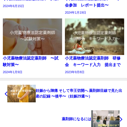
会参加 レポート提出〜
2024年6月15日
2024年1月19日
小児薬物療法認定薬剤師 〜試
小児薬物療法認定薬剤師 研修
験対策〜
会 キーワード入力 提出まで
2024年1月9日
2023年9月8日
妊娠から陣痛 そして帝王切開へ 薬剤師目線で見た出
産の記録 〜後半〜（妊娠29週〜）
薬剤師になるには