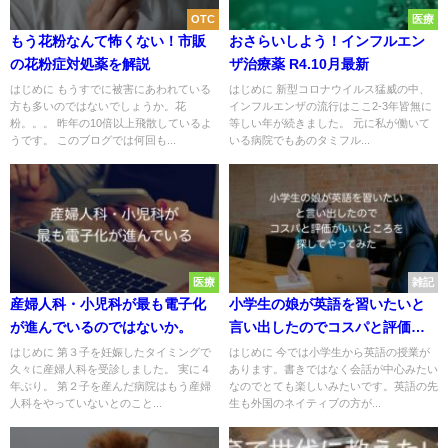
OTC
医療
もう花粉なんて怖くない！市販
おさらいしよう！インフルエン
の花粉症対処薬を解説
ザ治療薬 R4.10月最新
はじめに もうすでに被害にあわれている
はじめに 新型コロナウイルス猛威の中、
方も多いのではないでしょうか。花
インフルエンザの流行はここ2-3年皆無に
粉。。。 昨年の10倍以上飛散しているよ
等しい年が続きました。 元に私が働いて
うです。 このブログでは何回も...
いる病院でもあのタミフル...
医療
雑記
産婦人科・小児科が最も電子化
小学生の娘が英語を習いたいと
が進んでいるのではないか。
言い出したのでコスパと評価が
いいところを探してやってみた
はじめに 第３子を妊娠したタイミングで
はじめに 今では小学生から英語の授業が
久々に産婦人科を受診しました。 実に４
あります。書きではなく会話が中心みたい
年ぶり。 第２子を産んだ病院はもう産婦
なのでとても楽しいみたいです。英語の先
人科をやっていないとのこと...
生も外国のネイティブの方が...