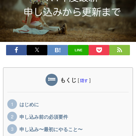
LINE
もくじ
[
]
隠す
はじめに
申し込み前の必須要件
申し込み〜最初にやること〜