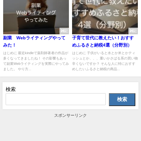
雑記
雑記
副業 Webライティングやって
子育て世代に教えたい！おすす
みた！
めふるさと納税4選（分野別）
はじめに 最近kindleで薬剤師著者の作品が
はじめに 子供がいると水とか米とかティ
多くなってきましたね！ その影響もあっ
ッシュとか、、、重いかさばる系の買い物
て副業Webライティングを実際にやってみ
辛くないですか？ そんな人に特におすす
ました。 やり方...
めしたいふるさと納税の商品...
検索
検索
スポンサーリンク