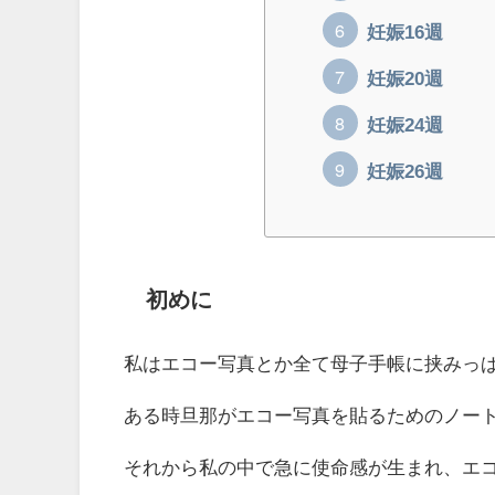
妊娠16週
妊娠20週
妊娠24週
妊娠26週
初めに
私はエコー写真とか全て母子手帳に挟みっ
ある時旦那がエコー写真を貼るためのノー
それから私の中で急に使命感が生まれ、エ