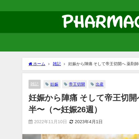
ホーム
雑記
妊娠から陣痛 そして帝王切開へ 薬剤
雑記
妊娠
帝王切開
出産
妊娠から陣痛 そして帝王切開
半〜（〜妊娠26週）
2022年11月10日
2023年4月1日