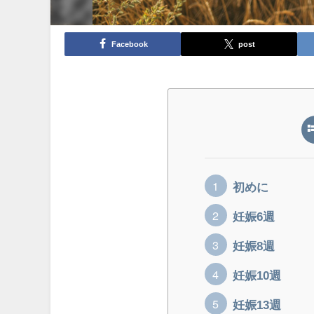
Facebook
post
初めに
妊娠6週
妊娠8週
妊娠10週
妊娠13週