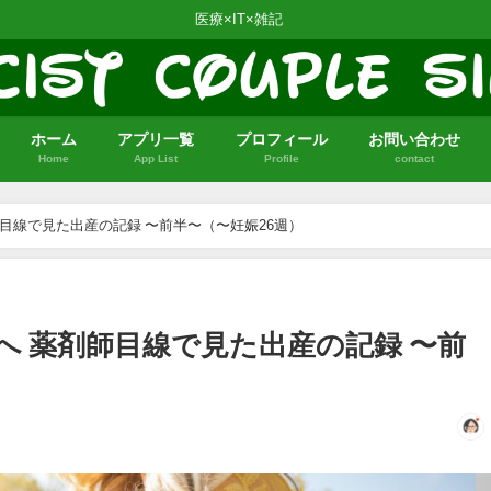
医療×IT×雑記
ホーム
アプリ一覧
プロフィール
お問い合わせ
Home
App List
Profile
contact
師目線で見た出産の記録 〜前半〜（〜妊娠26週）
へ 薬剤師目線で見た出産の記録 〜前