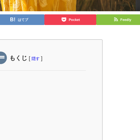
はてブ
Pocket
Feedly
もくじ
[
]
隠す