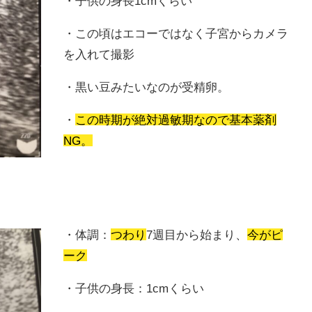
・子供の身長1cmくらい
・この頃はエコーではなく子宮からカメラ
を入れて撮影
・黒い豆みたいなのが受精卵。
・
この時期が絶対過敏期なので基本薬剤
NG。
・体調：
つわり
7週目から始まり、
今がピ
ーク
・子供の身長：1cmくらい