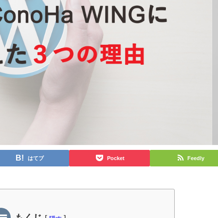
はてブ
Pocket
Feedly
もくじ
[
]