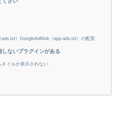
どくさい
s.txt）GoogleAdMob（app-ads.txt）の配置
能しないプラグインがある
tsでサムネイルが表示されない