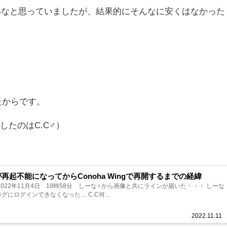
良いなと思っていましたが、結果的にそんなに安くはなかった
たからです。
たのはC.C♂）
再起不能になってからConoha Wingで再開するまでの経緯
022年11月4日 18時58分 しーな♀から画像と共にラインが届いた・・・ しーな
にログインできなくなった… C.C何...
2022.11.11