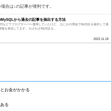
場合は↓の記事が便利です。
のMySQLから過去の記事を抽出する方法
WSなどでブログサーバー運用していたけど、 なにかの理由でMySQLを操作して過
を発信してます。 わざわざMySQLを...
2022.11.18
外とお金がかかる
がある