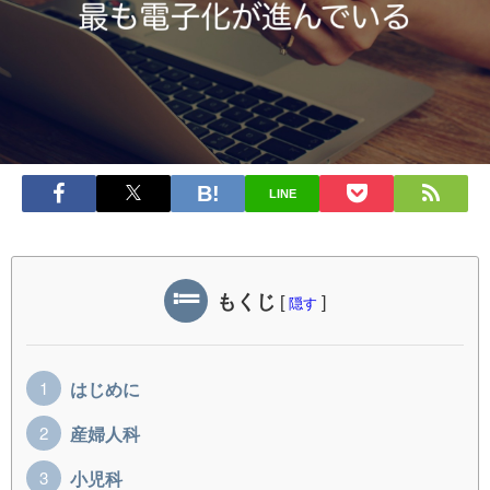
LINE
もくじ
[
]
隠す
はじめに
産婦人科
小児科