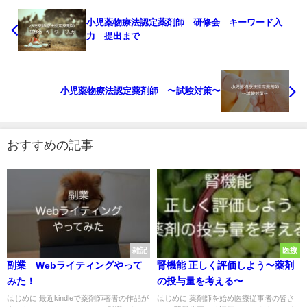
小児薬物療法認定薬剤師 研修会 キーワード入
力 提出まで
小児薬物療法認定薬剤師 〜試験対策〜
おすすめの記事
雑記
医療
副業 Webライティングやって
腎機能 正しく評価しよう〜薬剤
みた！
の投与量を考える〜
はじめに 最近kindleで薬剤師著者の作品が
はじめに 薬剤師を始め医療従事者の皆さ