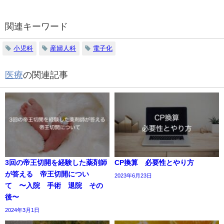
関連キーワード
小児科
産婦人科
電子化
医療
の関連記事
3回の帝王切開を経験した薬剤師
CP換算 必要性とやり方
が答える 帝王切開につい
2023年6月23日
て 〜入院 手術 退院 その
後〜
2024年3月1日