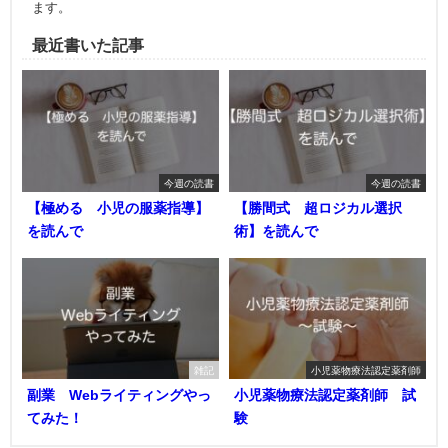
ます。
最近書いた記事
今週の読書
今週の読書
【極める 小児の服薬指導】
【勝間式 超ロジカル選択
を読んで
術】を読んで
雑記
小児薬物療法認定薬剤師
副業 Webライティングやっ
小児薬物療法認定薬剤師 試
てみた！
験