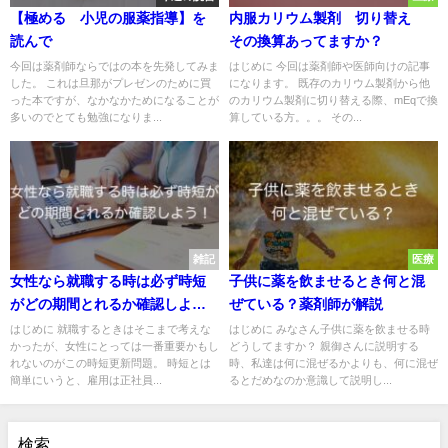
【極める 小児の服薬指導】を
内服カリウム製剤 切り替え
読んで
その換算あってますか？
今回は薬剤師ならではの本を先発してみま
はじめに 今回は薬剤師や医師向けの記事
した。 これは旦那がプレゼンのために買
になります。 既存のカリウム製剤から他
った本ですが、なかなかためになることが
のカリウム製剤に切り替える際、mEqで換
多いのでとても勉強になりま...
算している方。。。 その...
雑記
医療
女性なら就職する時は必ず時短
子供に薬を飲ませるとき何と混
がどの期間とれるか確認しよ
ぜている？薬剤師が解説
う！
はじめに 就職するときはそこまで考えな
はじめに みなさん子供に薬を飲ませる時
かったが、女性にとっては一番重要かもし
どうしてますか？ 親御さんに説明する
れないのがこの時短更新問題。 時短とは
時、私達は何に混ぜるかよりも、何に混ぜ
簡単にいうと、雇用は正社員...
るとだめなのか意識して説明し...
検索