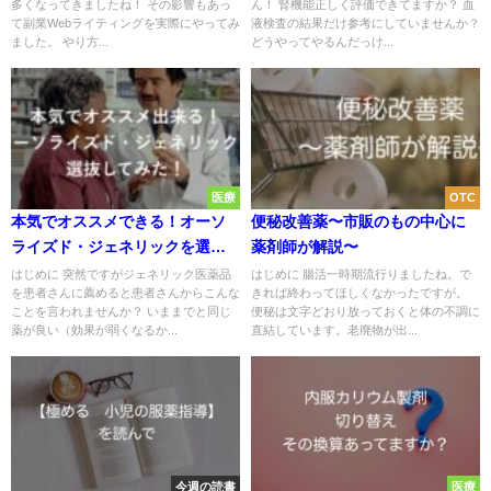
多くなってきましたね！ その影響もあっ
ん！ 腎機能正しく評価できてますか？ 血
て副業Webライティングを実際にやってみ
液検査の結果だけ参考にしていませんか？
ました。 やり方...
どうやってやるんだっけ...
医療
OTC
本気でオススメできる！オーソ
便秘改善薬〜市販のもの中心に
ライズド・ジェネリックを選抜
薬剤師が解説〜
してみた！
はじめに 突然ですがジェネリック医薬品
はじめに 腸活一時期流行りましたね。で
を患者さんに薦めると患者さんからこんな
きれば終わってほしくなかったですが。
ことを言われませんか？ いままでと同じ
便秘は文字どおり放っておくと体の不調に
薬が良い（効果が弱くなるか...
直結しています。老廃物が出...
今週の読書
医療