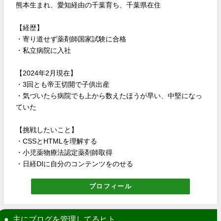
熊本生まれ、愛知経由の千葉育ち、千葉県在住
【経歴】
・寄り道せず薬剤師国家試験に合格
・私立病院に入社
【2024年2月現在】
・3回とも帝王切開で子供出産
・気づいたら病院でも上から数えたほうが早い、中堅になっ
ていた
【挑戦したいこと】
・CSSとHTMLを理解する
・小児薬物療法認定薬剤師取得
・日経DIに自分のコンテンツをのせる
プロフィール
主にブログを管理してるヒト