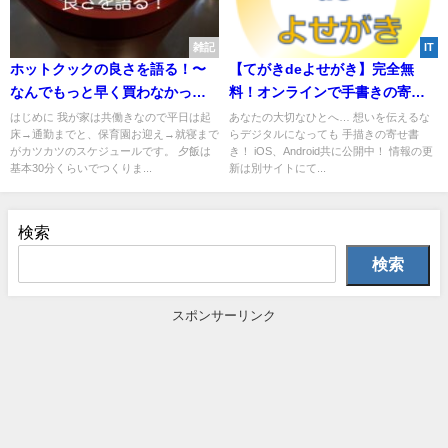
雑記
IT
ホットクックの良さを語る！〜
【てがきdeよせがき】完全無
なんでもっと早く買わなかった
料！オンラインで手書きの寄せ
んだ〜
書きを作成できるスマホアプリ
はじめに 我が家は共働きなので平日は起
あなたの大切なひとへ… 想いを伝えるな
床→通勤までと、保育園お迎え→就寝まで
らデジタルになっても 手描きの寄せ書
がカツカツのスケジュールです。 夕飯は
き！ iOS、Android共に公開中！ 情報の更
基本30分くらいでつくりま...
新は別サイトにて...
検索
検索
スポンサーリンク