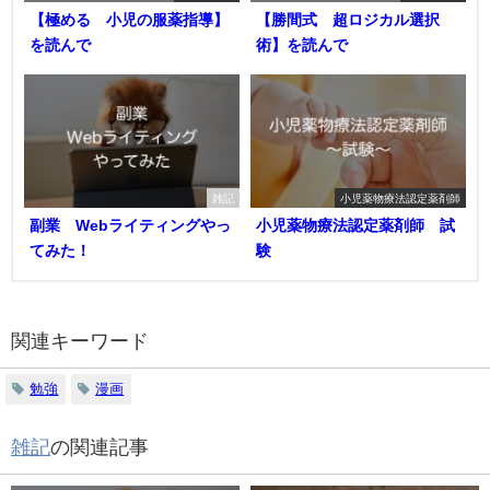
【極める 小児の服薬指導】
【勝間式 超ロジカル選択
を読んで
術】を読んで
雑記
小児薬物療法認定薬剤師
副業 Webライティングやっ
小児薬物療法認定薬剤師 試
てみた！
験
関連キーワード
勉強
漫画
雑記
の関連記事