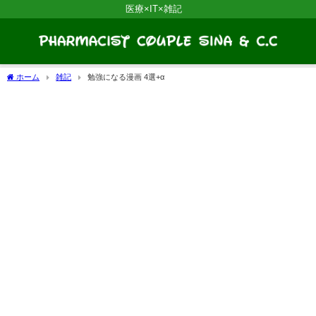
医療×IT×雑記
ホーム
雑記
勉強になる漫画 4選+α