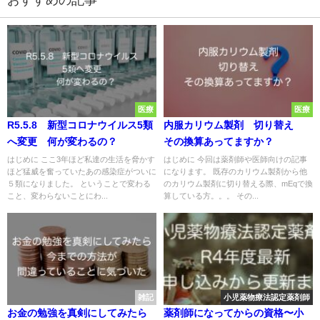
医療
医療
R5.5.8 新型コロナウイルス5類
内服カリウム製剤 切り替え
へ変更 何が変わるの？
その換算あってますか？
はじめに ここ3年ほど私達の生活を脅かす
はじめに 今回は薬剤師や医師向けの記事
ほど猛威を奮っていたあの感染症がついに
になります。 既存のカリウム製剤から他
５類になりました。 ということで変わる
のカリウム製剤に切り替える際、mEqで換
こと、変わらないことにわ...
算している方。。。 その...
雑記
小児薬物療法認定薬剤師
お金の勉強を真剣にしてみたら
薬剤師になってからの資格〜小