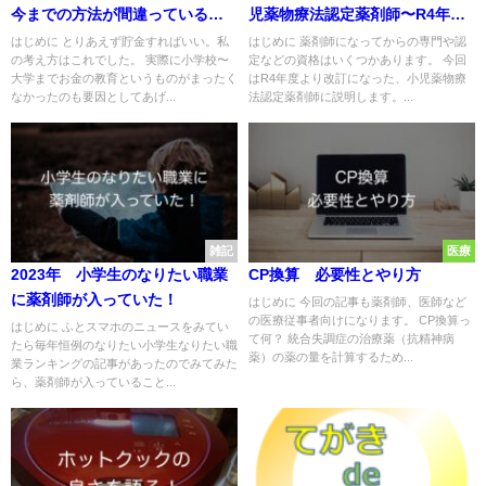
今までの方法が間違っているこ
児薬物療法認定薬剤師〜R4年度
とに気づいた
最新 申し込みから更新まで
はじめに とりあえず貯金すればいい。私
はじめに 薬剤師になってからの専門や認
の考え方はこれでした。 実際に小学校〜
定などの資格はいくつかあります。 今回
大学までお金の教育というものがまったく
はR4年度より改訂になった、小児薬物療
なかったのも要因としてあげ...
法認定薬剤師に説明します。...
雑記
医療
2023年 小学生のなりたい職業
CP換算 必要性とやり方
に薬剤師が入っていた！
はじめに 今回の記事も薬剤師、医師など
の医療従事者向けになります。 CP換算っ
はじめに ふとスマホのニュースをみてい
て何？ 統合失調症の治療薬（抗精神病
たら毎年恒例のなりたい小学生なりたい職
薬）の薬の量を計算するため...
業ランキングの記事があったのでみてみた
ら、薬剤師が入っていること...