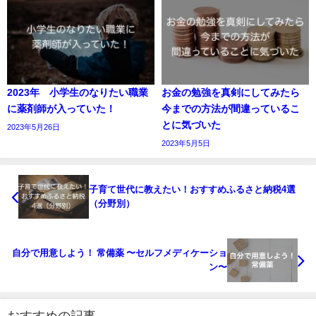
2023年 小学生のなりたい職業
お金の勉強を真剣にしてみたら
に薬剤師が入っていた！
今までの方法が間違っているこ
とに気づいた
2023年5月26日
2023年5月5日
子育て世代に教えたい！おすすめふるさと納税4選
（分野別）
自分で用意しよう！ 常備薬 〜セルフメディケーショ
ン〜
おすすめの記事