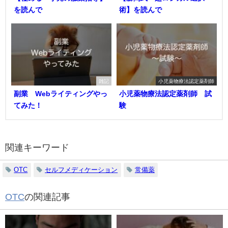
を読んで
術】を読んで
雑記
小児薬物療法認定薬剤師
副業 Webライティングやっ
小児薬物療法認定薬剤師 試
てみた！
験
関連キーワード
OTC
セルフメディケーション
常備薬
OTC
の関連記事