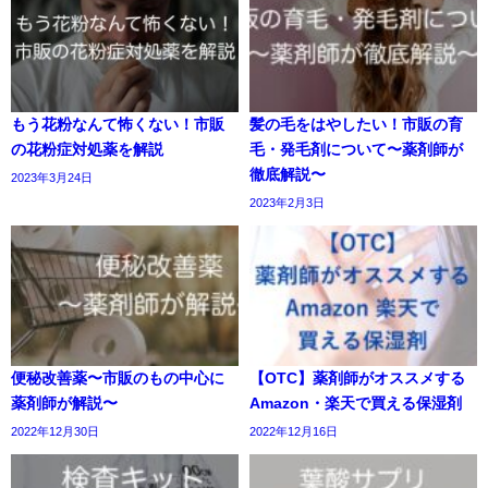
もう花粉なんて怖くない！市販
髪の毛をはやしたい！市販の育
の花粉症対処薬を解説
毛・発毛剤について〜薬剤師が
徹底解説〜
2023年3月24日
2023年2月3日
便秘改善薬〜市販のもの中心に
【OTC】薬剤師がオススメする
薬剤師が解説〜
Amazon・楽天で買える保湿剤
2022年12月30日
2022年12月16日