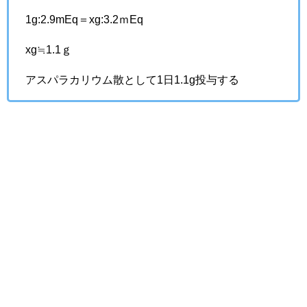
1g:2.9mEq＝xg:3.2ｍEq
xg≒1.1ｇ
アスパラカリウム散として1日1.1g投与する