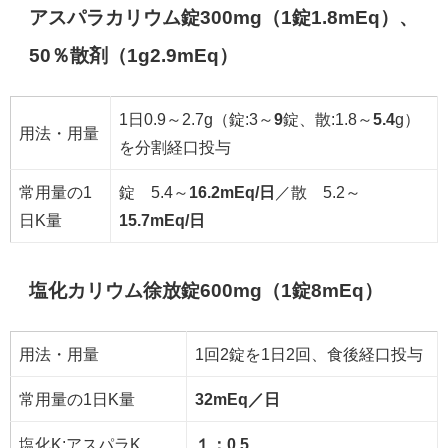
アスパラカリウム錠300mg（1錠1.8mEq）、
50％散剤（1g2.9mEq）
1日0.9～2.7g（錠:3～
9
錠、散:1.8～
5.4
g）
用法・用量
を分割経口投与
常用量の1
錠 5.4～
16.2mEq/日
／散 5.2～
日K量
15.7mEq/日
塩化カリウム徐放錠600mg（1錠8mEq）
用法・用量
1回2錠を1日2回、食後経口投与
常用量の1日K量
32mEq／日
塩化K:アスパラK
１：0.5