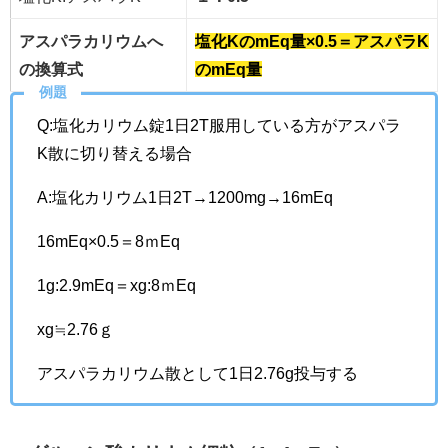
アスパラカリウムへ
塩化KのmEq量×0.5＝アスパラK
の換算式
のmEq量
例題
Q:塩化カリウム錠1日2T服用している方がアスパラ
K散に切り替える場合
A:塩化カリウム1日2T→1200mg→16mEq
16mEq×0.5＝8ｍEq
1g:2.9mEq＝xg:8ｍEq
xg≒2.76ｇ
アスパラカリウム散として1日2.76g投与する