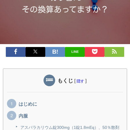
LINE
もくじ
[
]
隠す
はじめに
内服
アスパラカリウム錠300mg（1錠1.8mEq）、50％散剤