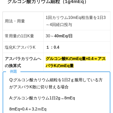
グルコン酸カリウム細粒（1g4mEq）
1回カリウム10mEq相当量を1日3
用法・用量
～4回経口投与
常用量の1日K量
30～
40mEq/日
塩化K:アスパラK
１：0.4
アスパラカリウムへ
グルコン酸KのmEq量×0.4＝アス
の換算式
パラKのmEq量
例題
Q:グルコン酸カリウム細粒を1日2ｇ服用している方
がアスパラK散に切り替える場合
A:グルコン酸カリウム1日2g→8mEq
8mEq×0.4＝3.2ｍEq