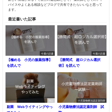
バイスやよくある相談などブログで共有できたらいいなと思って
ます。
最近書いた記事
今週の読書
今週の読書
【極める 小児の服薬指導】
【勝間式 超ロジカル選択
を読んで
術】を読んで
雑記
小児薬物療法認定薬剤師
副業 Webライティングやっ
小児薬物療法認定薬剤師 試