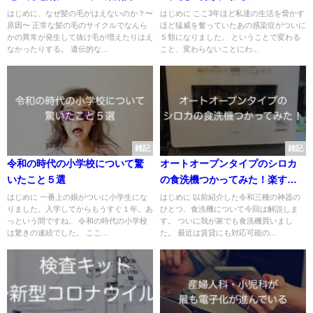
徹底解説〜
はじめに、なぜ髪の毛がはえないのか？〜
はじめに ここ3年ほど私達の生活を脅かす
原因〜 正常な髪の毛のサイクルでなんら
ほど猛威を奮っていたあの感染症がついに
かの異常が発生して抜け毛が増えたりはえ
５類になりました。 ということで変わる
なかったりする。 遺伝的な...
こと、変わらないことにわ...
雑記
雑記
令和の時代の小学校について驚
オートオープンタイプのシロカ
いたこと５選
の食洗機つかってみた！楽すぎ
てどんどん皿をつかってしまう
はじめに 一番上の娘がついに小学生にな
はじめに 以前紹介した令和三種の神器の
りました。入学してからもうすぐ１年。あ
ひとつ、食洗機について今回は解説しま
っという間ですね。 令和の時代の小学校
す。 ついに我が家でも食洗機買いまし
は驚きの連続でした。 ここ...
た。 最近は賃貸にも対応可能の...