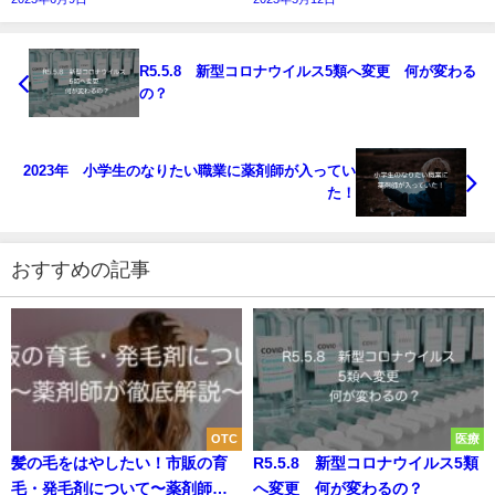
R5.5.8 新型コロナウイルス5類へ変更 何が変わる
の？
2023年 小学生のなりたい職業に薬剤師が入ってい
た！
おすすめの記事
OTC
医療
髪の毛をはやしたい！市販の育
R5.5.8 新型コロナウイルス5類
毛・発毛剤について〜薬剤師が
へ変更 何が変わるの？