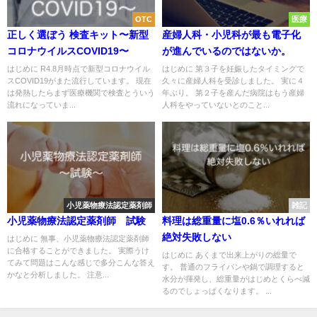
OTC
医療
正しく選ぼう 検査キット〜新型
産婦人科・小児科が最も電子化
コロナウイルスCOVID19〜
が進んでいるのではないか。
はじめに R4.8月時点で新型コロナウイル
はじめに 第３子を妊娠したタイミングで
スCOVID19がまた流行しています。 現在
久々に産婦人科を受診しました。 実に４
は発熱したらまず医療機関で検査とういう
年ぶり。 第２子を産んだ病院はもう産婦
流れになっていま...
人科をやっていないとのこと...
小児薬物療法認定薬剤師
雑記
小児薬物療法認定薬剤師 試験
料理は総重量に塩0.6％いれれば
絶対失敗しない
はじめに 無事、小児薬物療法認定薬剤師
に合格することができました。 実際うけ
はじめに あくまで出来上がりの総量で
てみて問題はこんな感じで多分こんな答え
す。 普通のフライパンや鍋で調理すると
かなと分析しました。 注意...
水分が揮発し、総重量がはじめとくらべ減
るのでしょっぱくなります。 ...