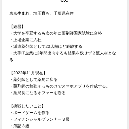
C.C
東京生まれ、埼玉育ち、千葉県在住
【経歴】
・大学を卒延するも次の年に薬剤師国家試験に合格
・上場企業に入社
・派遣薬剤師として20店舗ほど経験する
・大手IT企業に2年間出向するも結果を残せず２流人材とな
る
【2022年11月現在】
・薬剤師として薬局に戻る
・薬剤師の勉強そっちのけでスマホアプリを作成する。
・薬局長になるオファーを断る
【挑戦したいこと】
・ボードゲームを作る
・フィナンシャルプランナー３級
・簿記３級