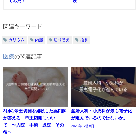
てみた！
験
関連キーワード
カリウム
内服
切り替え
換算
医療
の関連記事
3回の帝王切開を経験した薬剤師
産婦人科・小児科が最も電子化
が答える 帝王切開につい
が進んでいるのではないか。
て 〜入院 手術 退院 その
2023年12月8日
後〜