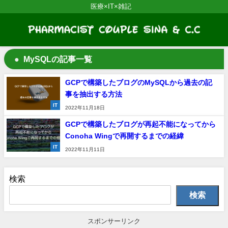
医療×IT×雑記
MySQLの記事一覧
GCPで構築したブログのMySQLから過去の記
事を抽出する方法
IT
2022年11月18日
GCPで構築したブログが再起不能になってから
Conoha Wingで再開するまでの経緯
IT
2022年11月11日
検索
検索
スポンサーリンク