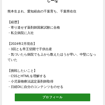
しーな
熊本生まれ、愛知経由の千葉育ち、千葉県在住
【経歴】
・寄り道せず薬剤師国家試験に合格
・私立病院に入社
【2024年2月現在】
・3回とも帝王切開で子供出産
・気づいたら病院でも上から数えたほうが早い、中堅になっ
ていた
【挑戦したいこと】
・CSSとHTMLを理解する
・小児薬物療法認定薬剤師取得
・日経DIに自分のコンテンツをのせる
プロフィール