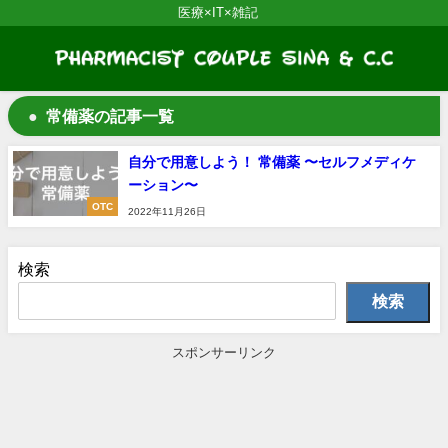
医療×IT×雑記
常備薬の記事一覧
自分で用意しよう！ 常備薬 〜セルフメディケ
ーション〜
OTC
2022年11月26日
検索
検索
スポンサーリンク