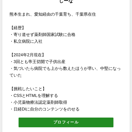
しーな
熊本生まれ、愛知経由の千葉育ち、千葉県在住
【経歴】
・寄り道せず薬剤師国家試験に合格
・私立病院に入社
【2024年2月現在】
・3回とも帝王切開で子供出産
・気づいたら病院でも上から数えたほうが早い、中堅になっ
ていた
【挑戦したいこと】
・CSSとHTMLを理解する
・小児薬物療法認定薬剤師取得
・日経DIに自分のコンテンツをのせる
プロフィール